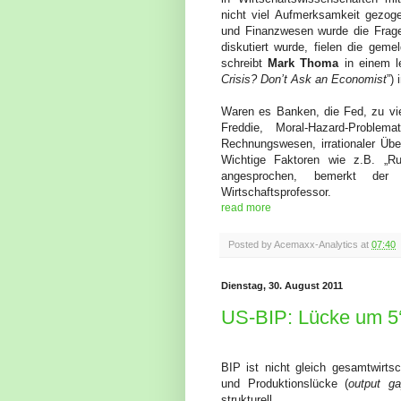
nicht viel Aufmerksamkeit gezog
und Finanzwesen wurde die Frage
diskutiert wurde, fielen die geme
schreibt
Mark Thoma
in einem le
Crisis?
Don’t Ask an Economist
”) 
Waren es Banken, die Fed, zu vie
Freddie, Moral-Hazard-Problema
Rechnungswesen, irrationaler Übe
Wichtige Faktoren wie z.B. „
angesprochen, bemerkt d
Wirtschaftsprofessor.
read more
Posted by
Acemaxx-Analytics
at
07:40
Dienstag, 30. August 2011
US-BIP: Lücke um 5‘
BIP ist nicht gleich gesamtwirtsc
und Produktionslücke (
output g
strukturell.