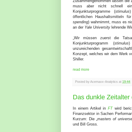
Zusammengenommen lassen die zw
muss aber nicht schnell ei
Konjunkturprogramme (
stimulus
)
öffentlichen Haushaltsmitteln f
spending
) wahrnimmt, muss es nic
an der
Yale University
lehrende Wir
„Wir müssen zuerst die Tats
Konjunkturprogramm (
stimulus
)
unzureichenden gesamtwirtschaft
Konzept, welches wir dem Werk 
Shiller.
read more
Posted by
Acemaxx-Analytics
at
19:44
Das dunkle Zeitalte
In einem Artikel in
FT
wird beric
Finanzsektor in Sachen Performan
Kurzum: Die „
masters of univers
und Bill Gross.