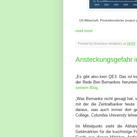
US-Wirtschaft, Produktionslücke (
output 
read more
Posted by
Acemaxx-Analytics
at
16:03
Ansteckungsgefahr 
„Es gibt also kein QE3. Das ist k
der Rede Ben Bernankes herunterg
seinem Blog
.
„Was Bernanke nicht gesagt hat, vi
mit der die Zentralbanker heute
daraus, was auch immer dort ge
College,
Columbia University
lehre
Im Mittelpunkt steht die Abhä
Geldmärkten für die kurzfristige