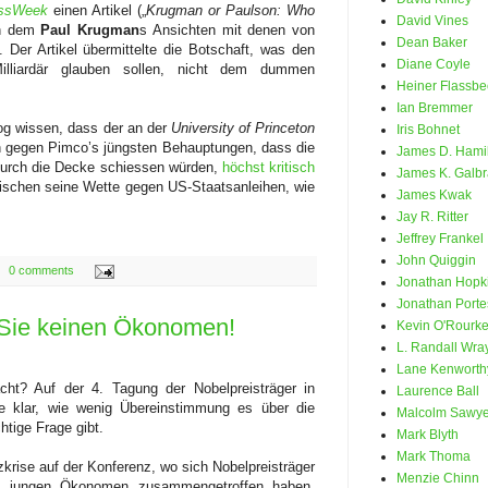
essWeek
einen Artikel („
Krugman or Paulson: Who
David Vines
in dem
Paul Krugman
s Ansichten mit denen von
Dean Baker
 Der Artikel übermittelte die Botschaft, was den
Diane Coyle
illiardär glauben sollen, nicht dem dummen
Heiner Flassbe
Ian Bremmer
g wissen, dass der an der
University of Princeton
Iris Bohnet
ch gegen Pimco’s jüngsten Behauptungen, dass die
James D. Hami
urch die Decke schiessen würden,
höchst kritisch
James K. Galbr
zwischen seine Wette gegen US-Staatsanleihen, wie
James Kwak
Jay R. Ritter
Jeffrey Frankel
John Quiggin
0 comments
Jonathan Hopk
Jonathan Porte
 Sie keinen Ökonomen!
Kevin O'Rourk
L. Randall Wra
Lane Kenworth
cht? Auf der 4. Tagung der Nobelpreisträger in
Laurence Ball
klar, wie wenig Übereinstimmung es über die
Malcolm Sawye
htige Frage gibt.
Mark Blyth
Mark Thoma
krise auf der Konferenz, wo sich Nobelpreisträger
Menzie Chinn
mit jungen Ökonomen zusammengetroffen haben,