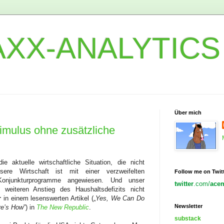
XX-ANALYTICS
Über mich
imulus ohne zusätzliche
e aktuelle wirtschaftliche Situation, die nicht
ere Wirtschaft ist mit einer verzweifelten
Follow me on Twit
 Konjunkturprogramme angewiesen. Und unser
twitter
.com/
ace
 weiteren Anstieg des Haushaltsdefizits nicht
r
in einem lesenswerten Artikel („
Yes, We Can Do
Newsletter
re’s How
”) in
The New Republic
.
substack