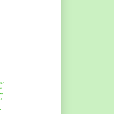
een
ic
an
sz
o