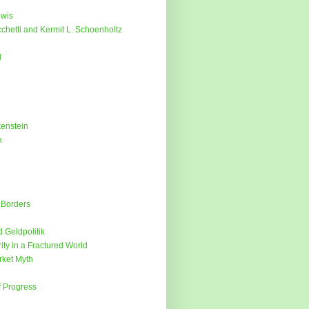
wis
chetti and Kermit L. Schoenholtz
l
kenstein
k
Borders
 Geldpolitik
ty in a Fractured World
ket Myth
 Progress