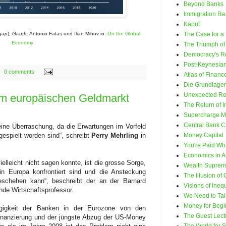
Beyond Banks
Immigration Rea
Kaput
gap
),
Graph
: Antonio Fatas und Ilian Mihov in:
On the Global
The Case for a
Economy
The Triumph of 
Democracy's Re
Post-Keynesia
0 comments
Atlas of Financ
Die Grundlagen
Unexpected Rev
im europäischen Geldmarkt
The Return of In
Supercharge 
Central Bank C
eine Überraschung, da die Erwartungen im Vorfeld
espielt worden sind“, schreibt
Perry Mehrling
in
Money Capital
You're Paid Wh
Economics in A
elleicht nicht sagen konnte, ist die grosse Sorge,
Wealth Suprem
 in Europa konfrontiert sind und die Ansteckung
The Illusion of 
schehen kann“, beschreibt der an der Barnard
Visions of Inequ
nde Wirtschaftsprofessor.
We Need to Talk
Money for Begi
ngigkeit der Banken in der Eurozone von den
The Guest Lect
 Finanzierung und der jüngste Abzug der US-Money