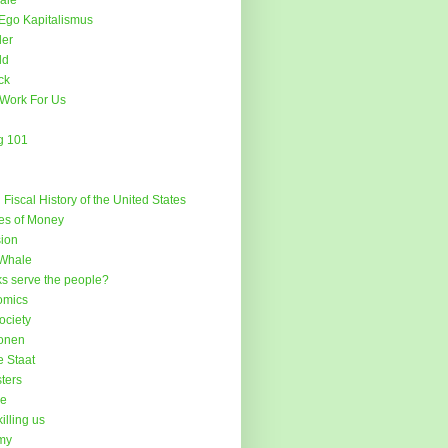
Sale
Ego Kapitalismus
der
ld
ck
Work For Us
g 101
Fiscal History of the United States
es of Money
ion
 Whale
ks serve the people?
omics
ociety
ionen
e Staat
ters
ee
illing us
my