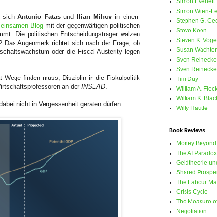
Simon Evenett
Simon Wren-Le
 sich
Antonio Fatas
und
Ilian Mihov
in einem
Stephen G. Cec
einsamen Blog
mit der gegenwärtigen politischen
Steve Keen
mt. Die politischen Entscheidungsträger walzen
Steven K. Voge
 Das Augenmerk richtet sich nach der Frage, ob
Susan Wachter
schaftswachstum oder die Fiscal Austerity legen
Sven Reinecke
Sven Reinecke
 Wege finden muss, Disziplin in die Fiskalpolitik
Tim Duy
Wirtschaftsprofessoren an der
INSEAD
.
William A. Flec
William K. Blac
dabei nicht in Vergessenheit geraten dürfen:
Willy Hautle
Book Reviews
Money Beyond 
The AI Paradox
Geldtheorie und
Shared Prosperi
The Labour Mar
Crisis Cycle
The Measure of
Negotiation