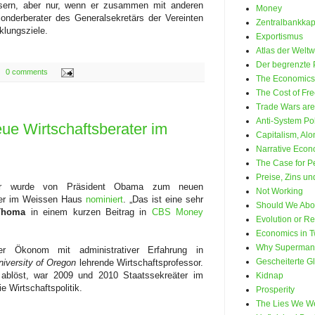
ssern, aber nur, wenn er zusammen mit anderen
Money
 Sonderberater des Generalsekretärs der Vereinten
Zentralbankkap
klungsziele.
Exportismus
Atlas der Weltwi
Der begrenzte 
0 comments
The Economics 
The Cost of Fr
Trade Wars are
Anti-System Pol
ue Wirtschaftsberater im
Capitalism, Alo
Narrative Econ
The Case for Pe
Preise, Zins u
ger wurde von Präsident Obama zum neuen
Not Working
ater im Weissen Haus
nominiert
. „Das ist eine sehr
Should We Abo
Thoma
in einem kurzen Beitrag in
CBS Money
Evolution or Re
Economics in 
Why Superman d
er Ökonom mit administrativer Erfahrung in
Gescheiterte G
niversity of Oregon
lehrende Wirtschaftsprofessor.
ablöst, war 2009 und 2010 Staatssekreäter im
Kidnap
e Wirtschaftspolitik.
Prosperity
The Lies We We