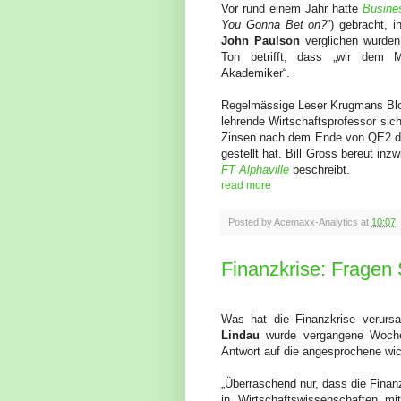
Vor rund einem Jahr hatte
Busin
You Gonna Bet on?
”) gebracht, 
John Paulson
verglichen wurden.
Ton betrifft, dass „wir dem M
Akademiker“.
Regelmässige Leser Krugmans Blo
lehrende Wirtschaftsprofessor si
Zinsen nach dem Ende von QE2 d
gestellt hat. Bill Gross bereut in
FT Alphaville
beschreibt.
read more
Posted by
Acemaxx-Analytics
at
10:07
Finanzkrise: Fragen
Was hat die Finanzkrise verursa
Lindau
wurde vergangene Woche 
Antwort auf die angesprochene wic
„Überraschend nur, dass die Finanz
in Wirtschaftswissenschaften 