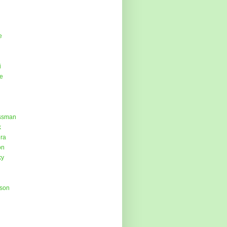
e
i
e
ossman
k
era
on
ky
kson