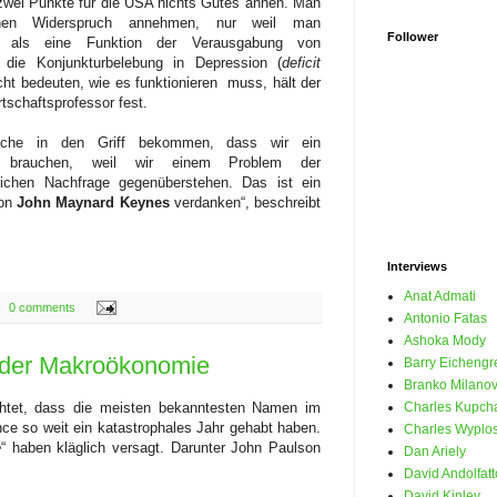
ei Punkte für die USA nichts Gutes ahnen. Man
nen Widerspruch annehmen, nur weil man
Follower
 als eine Funktion der Verausgabung von
ür die Konjunkturbelebung in Depression (
deficit
ht bedeuten, wie es funktionieren muss, hält der
tschaftsprofessor fest.
ache in den Griff bekommen, dass wir ein
 brauchen, weil wir einem Problem der
lichen Nachfrage gegenüberstehen. Das ist ein
von
John Maynard Keynes
verdanken“, beschreibt
Interviews
Anat Admati
0 comments
Antonio Fatas
Ashoka Mody
r der Makroökonomie
Barry Eichengr
Branko Milanov
htet, dass die meisten bekanntesten Namen im
Charles Kupch
ce so weit ein katastrophales Jahr gehabt haben.
Charles Wyplo
e
“ haben kläglich versagt. Darunter John Paulson
Dan Ariely
David Andolfatt
David Kinley