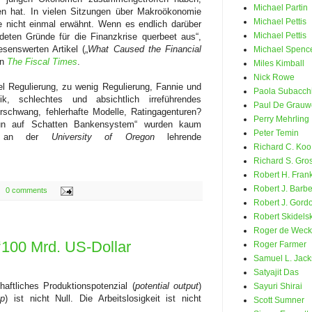
Michael Partin
en hat. In vielen Sitzungen über Makroökonomie
Michael Pettis
 nicht einmal erwähnt. Wenn es endlich darüber
Michael Pettis
ldeten Gründe für die Finanzkrise querbeet aus“,
senswerten Artikel („
What Caused the Financial
Michael Spenc
in
The Fiscal Times
.
Miles Kimball
Nick Rowe
l Regulierung, zu wenig Regulierung, Fannie und
Paola Subacch
tik, schlechtes und absichtlich irreführendes
Paul De Grauw
rschwang, fehlerhafte Modelle, Ratingagenturen?
Perry Mehrling
Run auf Schatten Bankensystem“ wurden kaum
Peter Temin
er an der
University of Oregon
lehrende
Richard C. Koo
Richard S. Gr
Robert H. Fran
Robert J. Barb
0 comments
Robert J. Gord
Robert Skidels
Roger de Weck
100 Mrd. US-Dollar
Roger Farmer
Samuel L. Jac
Satyajit Das
haftliches Produktionspotenzial (
potential output
)
Sayuri Shirai
ap
) ist nicht Null. Die Arbeitslosigkeit ist nicht
Scott Sumner