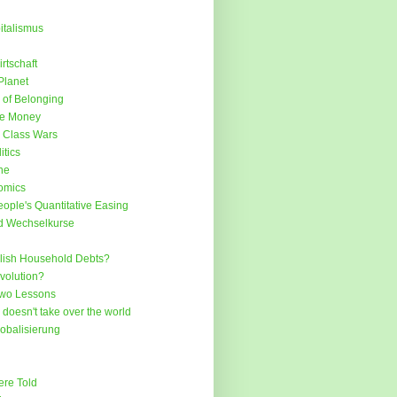
italismus
rtschaft
Planet
of Belonging
ee Money
 Class Wars
itics
ne
omics
ople's Quantitative Easing
nd Wechselkurse
lish Household Debts?
volution?
Two Lessons
oesn't take over the world
lobalisierung
re Told