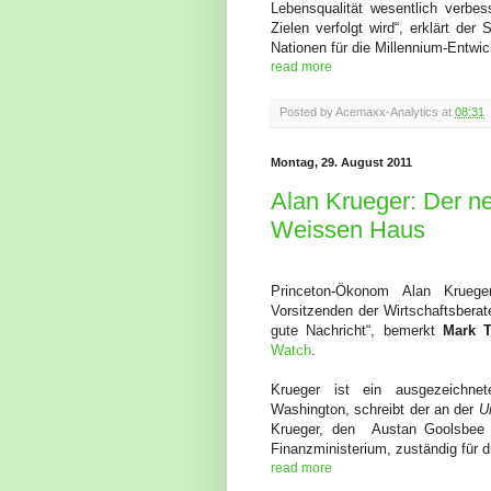
Lebensqualität wesentlich verbe
Zielen verfolgt wird“, erklärt der
Nationen für die Millennium-Entwic
read more
Posted by
Acemaxx-Analytics
at
08:31
Montag, 29. August 2011
Alan Krueger: Der ne
Weissen Haus
Princeton-Ökonom Alan Krue
Vorsitzenden der Wirtschaftsber
gute Nachricht“, bemerkt
Mark 
Watch
.
Krueger ist ein ausgezeichnet
Washington, schreibt der an der
U
Krueger, den
Austan Goolsbee 
Finanzministerium, zuständig für di
read more