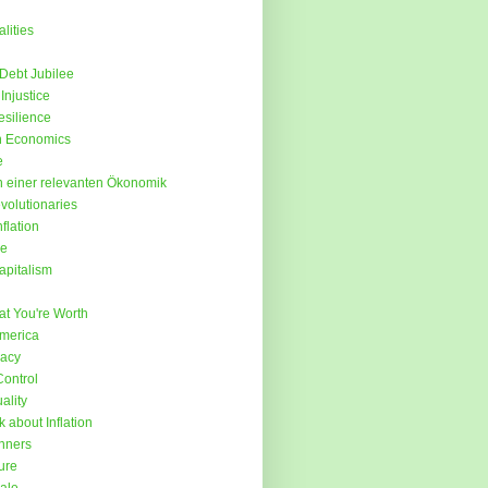
lities
 Debt Jubilee
Injustice
silience
n Economics
e
 einer relevanten Ökonomik
olutionaries
flation
Me
apitalism
at You're Worth
merica
acy
Control
ality
 about Inflation
nners
ure