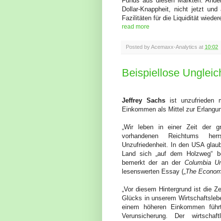
Funds aus diesen Märkten. Ander
Dollar-Knappheit, nicht jetzt un
Fazilitäten für die Liquidität wieder
read more
Posted by
Acemaxx-Analytics
at
10:02
Beispiellose Ungleic
Jeffrey Sachs
ist unzufrieden 
Einkommen als Mittel zur Erlangu
„Wir leben in einer Zeit der g
vorhandenen Reichtums her
Unzufriedenheit. In den USA glau
Land sich „auf dem Holzweg“ be
bemerkt der an der
Columbia Un
lesenswerten Essay („
The Econom
„Vor diesem Hintergrund ist die 
Glücks in unserem Wirtschaftsleb
einem höheren Einkommen führt 
Verunsicherung. Der wirtschaf