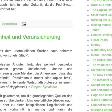
s als im Jahre 2008 ist das Problem nicht eine
The World for 
d auch nicht in naher Zukunft, da die Fed Swap-
Raus aus dem 
eröffnet hat.
The Capital Or
Staat Macht Ge
Bucking the Bu
0 comments
Making Money 
Teuer!
Central Bankin
hheit und Verunsicherung
Fiscal Policy
Money
A Monetary and 
mit dem unermüdlichen Streben nach höherem
Moral Economi
ng von „mehr Glück“.
The Debt Delus
rössten Ängste. Trotz des weltweit beispielos
The Value of a
rschen grosse Unsicherheit, Unruhe und
Do central ban
bt eine grosse Mehrheit der Amerikaner, dass das
The New Econ
findet. Pessimismus macht sich rapide breit“,
The Resilient S
iversity
lehrende Wirtschaftsprofessor in einem
Kampf der Nat
ics of Happiness
“) in
Project Syndicate
.
Der entzaubert
Cogs and Mons
Zeit gekommen, um die grundlegenden Quellen des
A Job Guarant
en zu überdenken. Das unerbittliche Streben nach
eher zu einer beispiellosen Ungleichheit und
Competition is k
tliche Fortschritt ist wichtig und kann die
Mission Econo