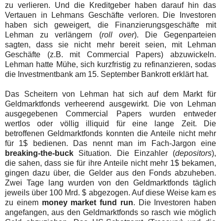
zu verlieren. Und die Kreditgeber haben darauf hin das
Vertauen in Lehmans Geschäfte verloren. Die Investoren
haben sich geweigert, die Finanzierungsgeschäfte mit
Lehman zu verlängern (
roll over
). Die Gegenparteien
sagten, dass sie nicht mehr bereit seien, mit Lehman
Geschäfte (z.B. mit Commercial Papers) abzuwickeln.
Lehman hatte Mühe, sich kurzfristig zu refinanzieren, sodas
die Investmentbank am 15. September Bankrott erklärt hat.
Das Scheitern von Lehman hat sich auf dem Markt für
Geldmarktfonds verheerend ausgewirkt. Die von Lehman
ausgegebenen Commercial Papers wurden entweder
wertlos oder völlig illiquid für eine lange Zeit. Die
betroffenen Geldmarktfonds konnten die Anteile nicht mehr
für 1$ bedienen. Das nennt man im Fach-Jargon eine
breaking-the-buck
Situation. Die Einzahler (
depositors
),
die sahen, dass sie für ihre Anteile nicht mehr 1$ bekamen,
gingen dazu über, die Gelder aus den Fonds abzuheben.
Zwei Tage lang wurden von den Geldmarktfonds täglich
jeweils über 100 Mrd. $ abgezogen. Auf diese Weise kam es
zu einem
money market fund run
. Die Investoren haben
angefangen, aus den Geldmarktfonds so rasch wie möglich